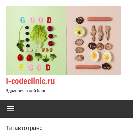
Перейти
к
содержимому
l-codeclinic.ru
Здравнический блог
Тагавтотранс