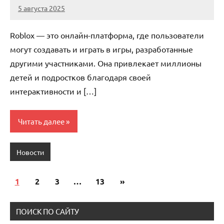
5 августа 2025
Avtor
Нет
комментариев
Roblox — это онлайн-платформа, где пользователи
могут создавать и играть в игры, разработанные
другими участниками. Она привлекает миллионы
детей и подростков благодаря своей
интерактивности и […]
Читать далее
Новости
1
2
3
…
13
Следующие
»
Пагинация
записи
записей
ПОИСК ПО САЙТУ