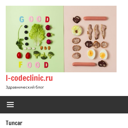
Перейти
к
содержимому
l-codeclinic.ru
Здравнический блог
Tuncar