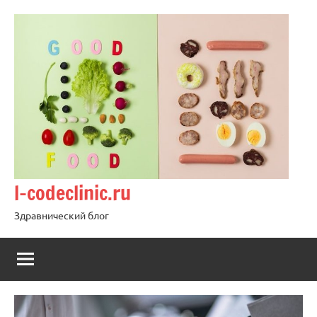
Перейти
к
содержимому
l-codeclinic.ru
Здравнический блог