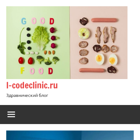
Перейти
к
содержимому
l-codeclinic.ru
Здравнический блог