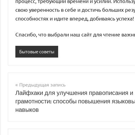
процесс, требующий времени и усилий. Использу
свою уверенность в себе и достичь больших резу
способностях и идите вперед, добиваясь успеха!
Спасибо, что выбрали наш сайт для чтение важ
Бытовые советы
Предыдущая запись
Навигация
Лайфхаки для улучшения правописания и
грамотности: способы повышения языков
по
навыков
записям