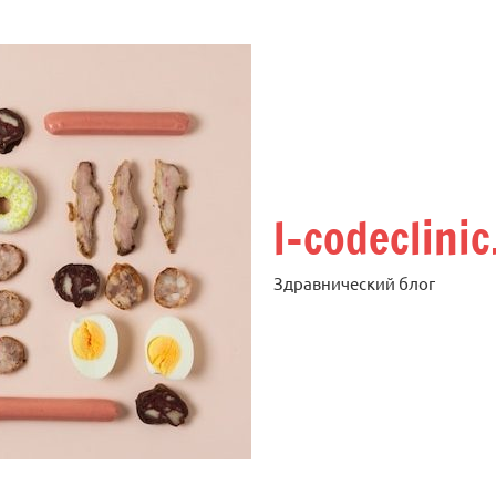
l-codeclinic
Здравнический блог