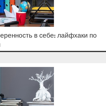
еренность в себе: лайфхаки по
и