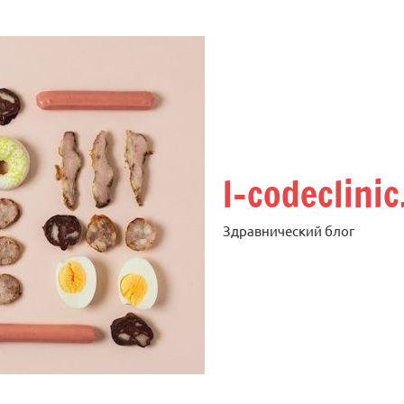
l-codeclinic
Здравнический блог