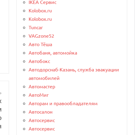
IKEA Сервис
Kolobox.ru
Kolobox.ru
Tuncar
VAGzone52
Авто Тёша
Автобаня, автомойка
Автобокс
Автодорснаб-Казань, служба эвакуации
автомобилей
Автомастер
АвтоМиг
х
Авторам и правообладателям
и
Автосалон
о
Автосервис
я
Автосервис