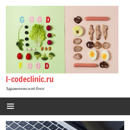
Перейти
к
содержимому
l-codeclinic.ru
Здравнический блог