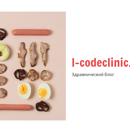
l-codeclinic
Здравнический блог