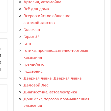
Артезия, автомойка
Всё для дома
Всероссийское общество
автомобилистов
Галамарт
Гараж 52
Гатп
Готика, производственно-торговая
в
компания
е
Гранд-Авто
ы
Гудсервис
Дверная лавка, Дверная лавка
Деловой Лес
Диагностика, автоэлектрика
Донимэкс, торгово-промышленная
компания