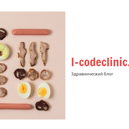
l-codeclinic
Здравнический блог