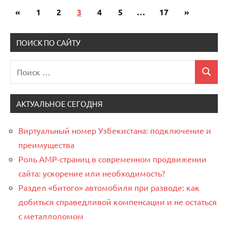
«
Предыдущие
1
2
3
4
5
…
17
Следующи
»
Пагинация
записи
записи
записей
ПОИСК ПО САЙТУ
Поиск
Поиск
для:
АКТУАЛЬНОЕ СЕГОДНЯ
Виртуальный номер Узбекистана: подключение и
преимущества
Роль AMP-страниц в современном продвижении
сайта: ускорение или необходимость?
Раздел «битого» автомобиля при разводе: как
добиться справедливой компенсации и не остаться
с металлоломом